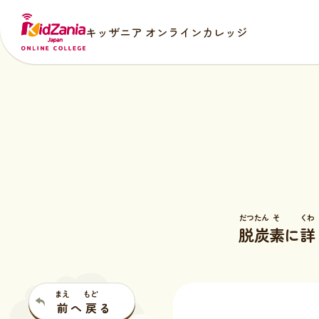
キッザニア オンラインカレッジ
だつ
たん
そ
くわ
脱
炭
素
に
詳
まえ
もど
前
へ
戻
る