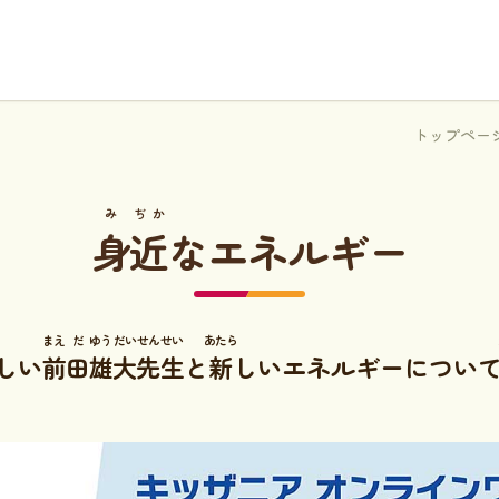
トップペー
み
ぢか
身
近
なエネルギー
まえ
だ
ゆう
だい
せん
せい
あたら
しい
前
田
雄
大
先
生
と
新
しいエネルギーについ