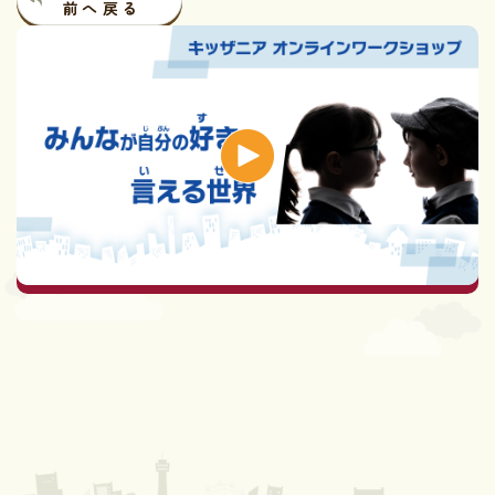
前
へ
戻
る