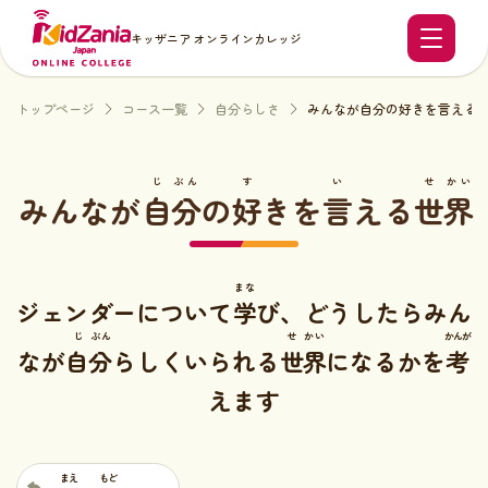
キッザニア オンラインカレッジ
トップページ
コース一覧
自分らしさ
みんなが自分の好きを言える
じ
ぶん
す
い
せ
かい
みんなが
自
分
の
好
きを
言
える
世
界
まな
ジェンダーについて
学
び、どうしたらみん
じ
ぶん
せ
かい
かんが
なが
自
分
らしくいられる
世
界
になるかを
考
えます
まえ
もど