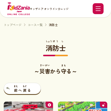
キッザニア オンラインカレッジ
トップページ
コース一覧
消防士
しょう
ぼう
し
消
防
士
さい
がい
まも
～
災
害
から
守
る～
まえ
もど
前
へ
戻
る
動画・ゲームコンテンツ一覧
消防士の仕事
ドローン操縦